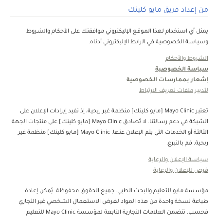
من إعداد فريق مايو كلينك
يمثل أي استخدام لهذا الموقع الإليكتروني موافقتك على الأحكام والشروط
وسياسة الخصوصية في الرابط الإليكتروني أدناه.
الشروط والأحكام
سياسة الخصوصية
إشعار بممارسات الخصوصية
لتدبير ملفات تعريف الارتباط
تعتبر Mayo Clinic [مايو كلينك] منظمة غبر ربحية، إذ تفيد إيرادات الإعلان على
الشبكة في دعم رسالتنا. لا تُصادق Mayo Clinic [مايو كلينك] على منتجات الجهة
الثالثة أو الخدمات التي يتم الإعلان عنها. Mayo Clinic [مايو كلينك] منظمة غير
ربحية. قم بالتبرع.
سياسة الإعلان والرعاية
فرص للإعلان والرعاية
مؤسسة مايو للتعليم والبحث الطبي. جميع الحقوق محفوظة. يُمكن إعادة
طباعة نسخة واحدة من هذه المواد لغرض الاستعمال الشخصي غير التجاري
فحسب. تتضمن العلامات التجارية التابعة لمؤسسة Mayo Clinic للتعليم