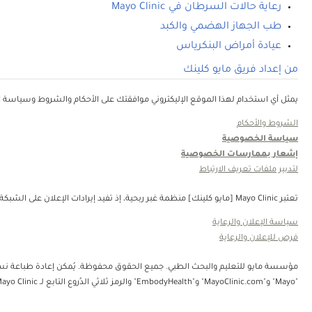
رعاية حالات السرطان في Mayo Clinic
طب الجهاز الهضمي والكبد
عيادة أمراض البنكرياس
من إعداد فريق مايو كلينك
يمثل أي استخدام لهذا الموقع الإليكتروني موافقتك على الأحكام والشروط وسياسة ال
الشروط والأحكام
سياسة الخصوصية
إشعار بممارسات الخصوصية
لتدبير ملفات تعريف الارتباط
تعتبر Mayo Clinic [مايو كلينك] منظمة غبر ربحية، إذ تفيد إيرادات الإعلان على الشبكة في دعم رسالتنا. لا تُصادق Mayo Clinic [مايو كلينك] على منتجات الجهة الثالثة أو الخدمات التي يتم الإعلان عنها. Mayo Clinic [مايو كلينك] منظمة غير ربحية. قم بالتبرع.
سياسة الإعلان والرعاية
فرص للإعلان والرعاية
"Mayo" و"MayoClinic.com" و"EmbodyHealth" والرمز ثلاثي الدُروع التابع لـ Mayo Clinic.