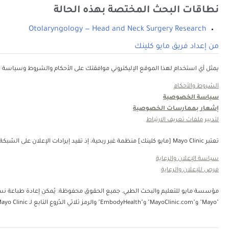
نطاقات البحث المختصة بهذه الحالة
Otolaryngology — Head and Neck Surgery Research
من إعداد فريق مايو كلينك
يمثل أي استخدام لهذا الموقع الإليكتروني موافقتك على الأحكام والشروط وسياسة ال
الشروط والأحكام
سياسة الخصوصية
إشعار بممارسات الخصوصية
لتدبير ملفات تعريف الارتباط
تعتبر Mayo Clinic [مايو كلينك] منظمة غبر ربحية، إذ تفيد إيرادات الإعلان على الشبكة في دعم رسالتنا. لا تُصادق Mayo Clinic [مايو كلينك] على منتجات الجهة الثالثة أو الخدمات التي يتم الإعلان عنها. Mayo Clinic [مايو كلينك] منظمة غير ربحية. قم بالتبرع.
سياسة الإعلان والرعاية
فرص للإعلان والرعاية
"Mayo" و"MayoClinic.com" و"EmbodyHealth" والرمز ثلاثي الدُروع التابع لـ Mayo Clinic.