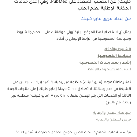
كلينك) عن التصلب المتعدد على PubMed، وهي إحدى خدمات
المكتبة الوطنية لعلم الطب.
من إعداد فريق مايو كلينك
يمثل أي استخدام لهذا الموقع الإليكتروني موافقتك على الأحكام والشروط
وسياسة الخصوصية في الرابط الإليكتروني أدناه.
الشروط والأحكام
سياسة الخصوصية
إشعار بممارسات الخصوصية
لتدبير ملفات تعريف الارتباط
تعتبر Mayo Clinic [مايو كلينك] منظمة غبر ربحية، إذ تفيد إيرادات الإعلان على
الشبكة في دعم رسالتنا. لا تُصادق Mayo Clinic [مايو كلينك] على منتجات الجهة
الثالثة أو الخدمات التي يتم الإعلان عنها. Mayo Clinic [مايو كلينك] منظمة غير
ربحية. قم بالتبرع.
سياسة الإعلان والرعاية
فرص للإعلان والرعاية
مؤسسة مايو للتعليم والبحث الطبي. جميع الحقوق محفوظة. يُمكن إعادة