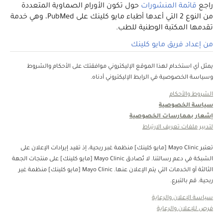
راجع
قائمة المنشورات
حول تكون الأورام الصماوية المتعددة
من النوع 2 التي أعدها أطباء مايو كلينك على PubMed، وهي خدمة
تقدمها المكتبة الوطنية للطب.
من إعداد فريق مايو كلينك
يمثل أي استخدام لهذا الموقع الإليكتروني موافقتك على الأحكام والشروط
وسياسة الخصوصية في الرابط الإليكتروني أدناه.
الشروط والأحكام
سياسة الخصوصية
إشعار بممارسات الخصوصية
لتدبير ملفات تعريف الارتباط
تعتبر Mayo Clinic [مايو كلينك] منظمة غبر ربحية، إذ تفيد إيرادات الإعلان على
الشبكة في دعم رسالتنا. لا تُصادق Mayo Clinic [مايو كلينك] على منتجات الجهة
الثالثة أو الخدمات التي يتم الإعلان عنها. Mayo Clinic [مايو كلينك] منظمة غير
ربحية. قم بالتبرع.
سياسة الإعلان والرعاية
فرص للإعلان والرعاية