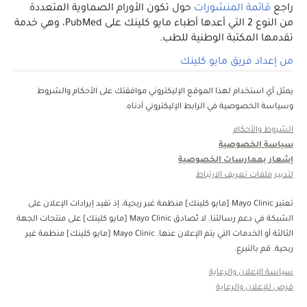
راجع
قائمة المنشورات
حول تكون الأورام الصماوية المتعددة
من النوع 2 التي أعدها أطباء مايو كلينك على PubMed، وهي خدمة
تقدمها المكتبة الوطنية للطب.
من إعداد فريق مايو كلينك
يمثل أي استخدام لهذا الموقع الإليكتروني موافقتك على الأحكام والشروط
وسياسة الخصوصية في الرابط الإليكتروني أدناه.
الشروط والأحكام
سياسة الخصوصية
إشعار بممارسات الخصوصية
لتدبير ملفات تعريف الارتباط
تعتبر Mayo Clinic [مايو كلينك] منظمة غبر ربحية، إذ تفيد إيرادات الإعلان على
الشبكة في دعم رسالتنا. لا تُصادق Mayo Clinic [مايو كلينك] على منتجات الجهة
الثالثة أو الخدمات التي يتم الإعلان عنها. Mayo Clinic [مايو كلينك] منظمة غير
ربحية. قم بالتبرع.
سياسة الإعلان والرعاية
فرص للإعلان والرعاية