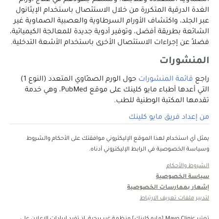
الصماوية المتعددة وعلاجها. وتسهم جهودهم في علاج أورام
الغدة الدرقية المتكررة من خلال الاستئصال باستخدام الإيثانول
عبر الجلد، واكتشاف الأورام السرطاوية والعصبية الصماوية غير
الشائعة بطريقة أفضل، وتوفير أدوية جديدة للمعالجة الكيميائية،
فضلاً عن إجراءات الاستئصال الأخرى باستخدام الأشعة التدخلية.
المنشورات
راجع
قائمة المنشورات
حول الورم الصمّاوي المتعدد (النوع 1)
التي أعدها أطباء مايو كلينك على موقع PubMed، وهي خدمة
تقدمها المكتبة الوطنية للطب.
من إعداد فريق مايو كلينك
يمثل أي استخدام لهذا الموقع الإليكتروني موافقتك على الأحكام والشروط
وسياسة الخصوصية في الرابط الإليكتروني أدناه.
الشروط والأحكام
سياسة الخصوصية
إشعار بممارسات الخصوصية
لتدبير ملفات تعريف الارتباط