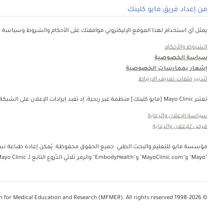
من إعداد فريق مايو كلينك
يمثل أي استخدام لهذا الموقع الإليكتروني موافقتك على الأحكام والشروط وسياسة ال
الشروط والأحكام
سياسة الخصوصية
إشعار بممارسات الخصوصية
لتدبير ملفات تعريف الارتباط
تعتبر Mayo Clinic [مايو كلينك] منظمة غبر ربحية، إذ تفيد إيرادات الإعلان على الشبكة في دعم رسالتنا. لا تُصادق Mayo Clinic [مايو كلينك] على منتجات الجهة الثالثة أو الخدمات التي يتم الإعلان عنها. Mayo Clinic [مايو كلينك] منظمة غير ربحية. قم بالتبرع.
سياسة الإعلان والرعاية
فرص للإعلان والرعاية
"Mayo" و"MayoClinic.com" و"EmbodyHealth" والرمز ثلاثي الدُروع التابع لـ Mayo Clinic.
© 1998-2026 Mayo Foundation for Medical Education and Research (MFMER). All rights reserved.