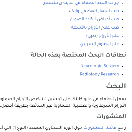
جراحة الغدد الصماء في مدينة روتشستر
طب الجهاز الهضمي والكبد
طب أمراض الغدد الصماء
طب علاج الأورام بالأشعة
علم الأورام (طبي)
علم الجينوم السريري
نطاقات البحث المختصة بهذه الحالة
Neurologic Surgery
Radiology Research
البحث
يعمل العلماء في مايو كلينك على تحسين تشخيص الأورام الصماوية ا
الأورام السرطاوية والعصبية الصماوية غير الشائعة بطريقة أفضل، وت
المنشورات
راجع
قائمة المنشورات
حول الورم الصمّاوي المتعدد (النوع 1) التي أعدها أطباء مايو كلينك على موقع PubMed، وهي خدمة تقدمها المكتبة الوطنية للطب.