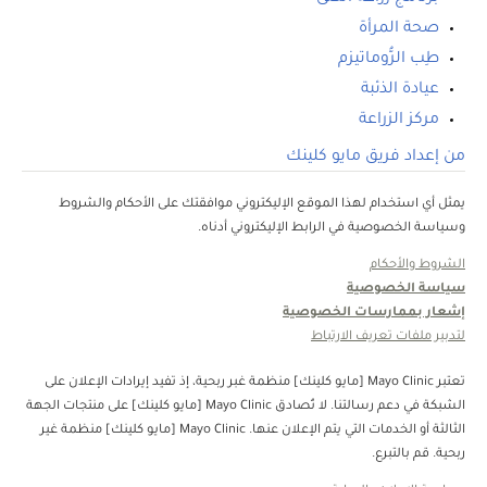
صحة المرأة
طِب الرُّوماتيزم‎
عيادة الذئبة
مركز الزراعة
من إعداد فريق مايو كلينك
يمثل أي استخدام لهذا الموقع الإليكتروني موافقتك على الأحكام والشروط
وسياسة الخصوصية في الرابط الإليكتروني أدناه.
الشروط والأحكام
سياسة الخصوصية
إشعار بممارسات الخصوصية
لتدبير ملفات تعريف الارتباط
تعتبر Mayo Clinic [مايو كلينك] منظمة غبر ربحية، إذ تفيد إيرادات الإعلان على
الشبكة في دعم رسالتنا. لا تُصادق Mayo Clinic [مايو كلينك] على منتجات الجهة
الثالثة أو الخدمات التي يتم الإعلان عنها. Mayo Clinic [مايو كلينك] منظمة غير
ربحية. قم بالتبرع.