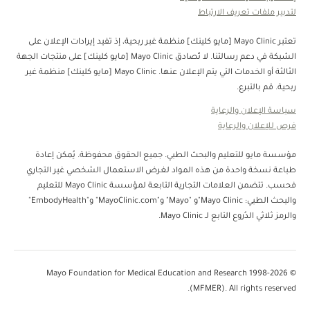
لتدبير ملفات تعريف الارتباط
تعتبر Mayo Clinic [مايو كلينك] منظمة غبر ربحية، إذ تفيد إيرادات الإعلان على
الشبكة في دعم رسالتنا. لا تُصادق Mayo Clinic [مايو كلينك] على منتجات الجهة
الثالثة أو الخدمات التي يتم الإعلان عنها. Mayo Clinic [مايو كلينك] منظمة غير
ربحية. قم بالتبرع.
سياسة الإعلان والرعاية
فرص للإعلان والرعاية
مؤسسة مايو للتعليم والبحث الطبي. جميع الحقوق محفوظة. يُمكن إعادة
طباعة نسخة واحدة من هذه المواد لغرض الاستعمال الشخصي غير التجاري
فحسب. تتضمن العلامات التجارية التابعة لمؤسسة Mayo Clinic للتعليم
والبحث الطبي: Mayo Clinic"و "Mayo" و"MayoClinic.com" و"EmbodyHealth"
والرمز ثلاثي الدُروع التابع لـ Mayo Clinic.
© 1998-2026 Mayo Foundation for Medical Education and Research
(MFMER). All rights reserved.