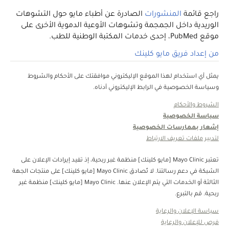
راجع قائمة
المنشورات
الصادرة عن أطباء مايو حول التشوهات
الوريدية داخل الجمجمة وتشوهات الأوعية الدموية الأخرى على
موقع PubMed، إحدى خدمات المكتبة الوطنية للطب.
من إعداد فريق مايو كلينك
يمثل أي استخدام لهذا الموقع الإليكتروني موافقتك على الأحكام والشروط
وسياسة الخصوصية في الرابط الإليكتروني أدناه.
الشروط والأحكام
سياسة الخصوصية
إشعار بممارسات الخصوصية
لتدبير ملفات تعريف الارتباط
تعتبر Mayo Clinic [مايو كلينك] منظمة غبر ربحية، إذ تفيد إيرادات الإعلان على
الشبكة في دعم رسالتنا. لا تُصادق Mayo Clinic [مايو كلينك] على منتجات الجهة
الثالثة أو الخدمات التي يتم الإعلان عنها. Mayo Clinic [مايو كلينك] منظمة غير
ربحية. قم بالتبرع.
سياسة الإعلان والرعاية
فرص للإعلان والرعاية