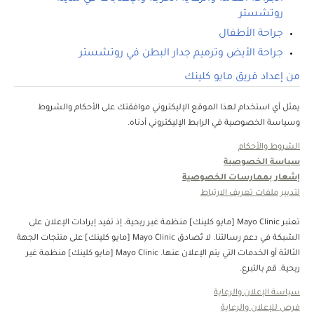
روتشستر
جراحة الأطفال
جراحة الأيض وترميم جدار البطن في روتشستر
من إعداد فريق مايو كلينك
يمثل أي استخدام لهذا الموقع الإليكتروني موافقتك على الأحكام والشروط
وسياسة الخصوصية في الرابط الإليكتروني أدناه.
الشروط والأحكام
سياسة الخصوصية
إشعار بممارسات الخصوصية
لتدبير ملفات تعريف الارتباط
تعتبر Mayo Clinic [مايو كلينك] منظمة غبر ربحية، إذ تفيد إيرادات الإعلان على
الشبكة في دعم رسالتنا. لا تُصادق Mayo Clinic [مايو كلينك] على منتجات الجهة
الثالثة أو الخدمات التي يتم الإعلان عنها. Mayo Clinic [مايو كلينك] منظمة غير
ربحية. قم بالتبرع.
سياسة الإعلان والرعاية
فرص للإعلان والرعاية