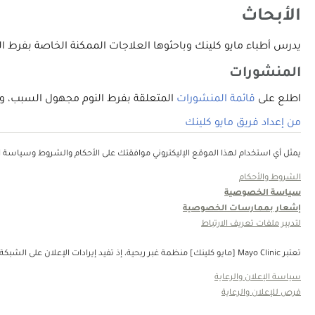
الأبحاث
يدرس أطباء مايو كلينك وباحثوها العلاجات الممكنة الخاصة بفرط 
المنشورات
اطلع على
قائمة المنشورات
المتعلقة بفرط النوم مجهول السبب، والتي أعدها أطباء مايو كلينك
من إعداد فريق مايو كلينك
يمثل أي استخدام لهذا الموقع الإليكتروني موافقتك على الأحكام والشروط وسياسة ال
الشروط والأحكام
سياسة الخصوصية
إشعار بممارسات الخصوصية
لتدبير ملفات تعريف الارتباط
تعتبر Mayo Clinic [مايو كلينك] منظمة غبر ربحية، إذ تفيد إيرادات الإعلان على الشبكة في دعم رسالتنا. لا تُصادق Mayo Clinic [مايو كلينك] على منتجات الجهة الثالثة أو الخدمات التي يتم الإعلان عنها. Mayo Clinic [مايو كلينك] منظمة غير ربحية. قم بالتبرع.
سياسة الإعلان والرعاية
فرص للإعلان والرعاية