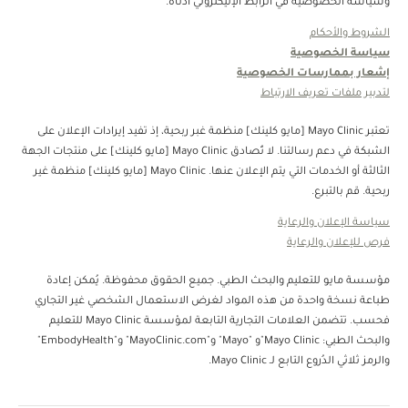
وسياسة الخصوصية في الرابط الإليكتروني أدناه.
الشروط والأحكام
سياسة الخصوصية
إشعار بممارسات الخصوصية
لتدبير ملفات تعريف الارتباط
تعتبر Mayo Clinic [مايو كلينك] منظمة غبر ربحية، إذ تفيد إيرادات الإعلان على
الشبكة في دعم رسالتنا. لا تُصادق Mayo Clinic [مايو كلينك] على منتجات الجهة
الثالثة أو الخدمات التي يتم الإعلان عنها. Mayo Clinic [مايو كلينك] منظمة غير
ربحية. قم بالتبرع.
سياسة الإعلان والرعاية
فرص للإعلان والرعاية
مؤسسة مايو للتعليم والبحث الطبي. جميع الحقوق محفوظة. يُمكن إعادة
طباعة نسخة واحدة من هذه المواد لغرض الاستعمال الشخصي غير التجاري
فحسب. تتضمن العلامات التجارية التابعة لمؤسسة Mayo Clinic للتعليم
والبحث الطبي: Mayo Clinic"و "Mayo" و"MayoClinic.com" و"EmbodyHealth"
والرمز ثلاثي الدُروع التابع لـ Mayo Clinic.