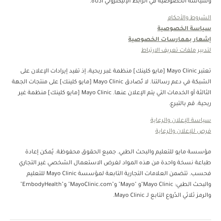
وسياسة الخصوصية في الرابط الإليكتروني أدناه.
الشروط والأحكام
سياسة الخصوصية
إشعار بممارسات الخصوصية
لتدبير ملفات تعريف الارتباط
تعتبر Mayo Clinic [مايو كلينك] منظمة غبر ربحية، إذ تفيد إيرادات الإعلان على
الشبكة في دعم رسالتنا. لا تُصادق Mayo Clinic [مايو كلينك] على منتجات الجهة
الثالثة أو الخدمات التي يتم الإعلان عنها. Mayo Clinic [مايو كلينك] منظمة غير
ربحية. قم بالتبرع.
سياسة الإعلان والرعاية
فرص للإعلان والرعاية
مؤسسة مايو للتعليم والبحث الطبي. جميع الحقوق محفوظة. يُمكن إعادة
طباعة نسخة واحدة من هذه المواد لغرض الاستعمال الشخصي غير التجاري
فحسب. تتضمن العلامات التجارية التابعة لمؤسسة Mayo Clinic للتعليم
والبحث الطبي: Mayo Clinic"و "Mayo" و"MayoClinic.com" و"EmbodyHealth"
والرمز ثلاثي الدُروع التابع لـ Mayo Clinic.