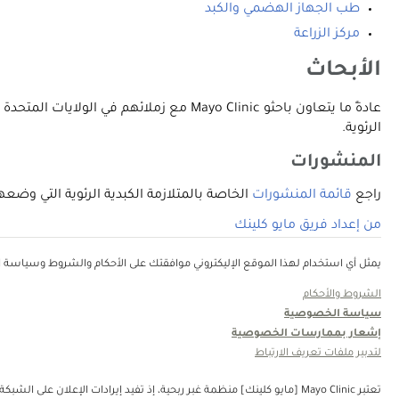
طب الجهاز الهضمي والكبد
مركز الزراعة
الأبحاث
عادةً ما يتعاون باحثو Mayo Clinic مع زم
الرئوية.
المنشورات
راجع
قائمة المنشورات
الخاصة بالمتلازمة الكبدية الرئوية التي وضعها أطباء Mayo Clinic في موقع بميد (PubMed) وهي خدمة تقدمها الم
من إعداد فريق مايو كلينك
يمثل أي استخدام لهذا الموقع الإليكتروني موافقتك على الأحكام والشروط وسياسة ال
الشروط والأحكام
سياسة الخصوصية
إشعار بممارسات الخصوصية
لتدبير ملفات تعريف الارتباط
تعتبر Mayo Clinic [مايو كلينك] منظمة غبر ربحية، إذ تفيد إيرادات الإعلان على الشبكة في دعم رسالتنا. لا تُصادق Mayo Clinic [مايو كلينك] على منتجات الجهة الثالثة أو الخدمات التي يتم الإعلان عنها. Mayo Clinic [مايو كلينك] منظمة غير ربحية. قم بالتبرع.