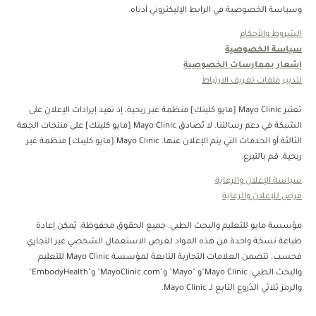
وسياسة الخصوصية في الرابط الإليكتروني أدناه.
الشروط والأحكام
سياسة الخصوصية
إشعار بممارسات الخصوصية
لتدبير ملفات تعريف الارتباط
تعتبر Mayo Clinic [مايو كلينك] منظمة غبر ربحية، إذ تفيد إيرادات الإعلان على
الشبكة في دعم رسالتنا. لا تُصادق Mayo Clinic [مايو كلينك] على منتجات الجهة
الثالثة أو الخدمات التي يتم الإعلان عنها. Mayo Clinic [مايو كلينك] منظمة غير
ربحية. قم بالتبرع.
سياسة الإعلان والرعاية
فرص للإعلان والرعاية
مؤسسة مايو للتعليم والبحث الطبي. جميع الحقوق محفوظة. يُمكن إعادة
طباعة نسخة واحدة من هذه المواد لغرض الاستعمال الشخصي غير التجاري
فحسب. تتضمن العلامات التجارية التابعة لمؤسسة Mayo Clinic للتعليم
والبحث الطبي: Mayo Clinic"و "Mayo" و"MayoClinic.com" و"EmbodyHealth"
والرمز ثلاثي الدُروع التابع لـ Mayo Clinic.