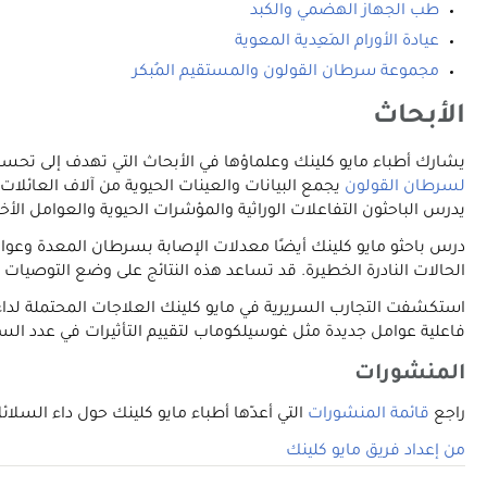
طب الجهاز الهضمي والكبد
عيادة الأورام المَعِدية المعوية
مجموعة سرطان القولون والمستقيم المُبكر
الأبحاث
يشارك أطباء مايو كلينك وعلماؤها في الأبحاث التي تهدف إلى تحسين فهم داء السلائل الورمي الغُدّي العائلي (AP
لسرطان القولون
يجمع البيانات والعينات الحيوية من آلاف العائلا
يدرس الباحثون التفاعلات الوراثية والمؤشرات الحيوية والعوامل الأخر
درس باحثو مايو كلينك أيضًا معدلات الإصابة بسرطان المعدة وعوامل 
الحالات النادرة الخطيرة. قد تساعد هذه النتائج على وضع التوصيات
استكشفت التجارب السريرية في مايو كلينك العلاجات المحتملة لداء ا
فاعلية عوامل جديدة مثل غوسيلكوماب لتقييم التأثيرات في عدد السلائ
المنشورات
راجع
قائمة المنشورات
التي أعدّها أطباء مايو كلينك حول داء السلائل الورمي الغُدّي العائلي (FAP) على محرك البحث ubMed
من إعداد فريق مايو كلينك