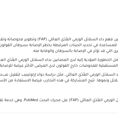
F) وتطوير فحوصاته وتقديم الرعاية إلى المصابين به. تحتفظ مايو كلينك
ت للمساعدة في تحديد الجينات المرتبطة بخطر الإصابة بسرطان القولون 
ى التي قد تؤثر في الإصابة بالسرطان والوقاية منه.
الخطورة المؤدية إليه لدى المصابين بداء السلائل الورمي الغُدّي الع
 المستقبلية للفحوصات خارج القولون لدى المرضى الأكثر عرضة للإصابة
لسلائل الورمي الغُدّي العائلي، مثل دراسة دواء إرلوتينيب لتقليل عب
ل ونموها. تتيح المشاركة في هذه التجارب فرصة الاستفادة من الأساليب 
P، وهي خدمة تقدمها المكتبة الوطنية الأمريكية للطب.