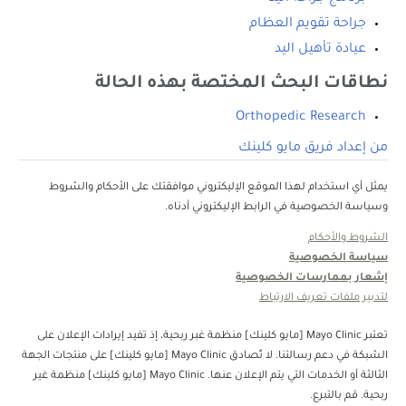
جراحة تقويم العظام
عيادة تأهيل اليد
نطاقات البحث المختصة بهذه الحالة
Orthopedic Research
من إعداد فريق مايو كلينك
يمثل أي استخدام لهذا الموقع الإليكتروني موافقتك على الأحكام والشروط
وسياسة الخصوصية في الرابط الإليكتروني أدناه.
الشروط والأحكام
سياسة الخصوصية
إشعار بممارسات الخصوصية
لتدبير ملفات تعريف الارتباط
تعتبر Mayo Clinic [مايو كلينك] منظمة غبر ربحية، إذ تفيد إيرادات الإعلان على
الشبكة في دعم رسالتنا. لا تُصادق Mayo Clinic [مايو كلينك] على منتجات الجهة
الثالثة أو الخدمات التي يتم الإعلان عنها. Mayo Clinic [مايو كلينك] منظمة غير
ربحية. قم بالتبرع.