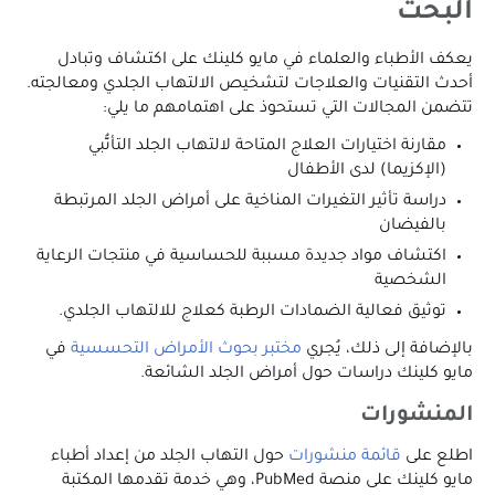
البحث
يعكف الأطباء والعلماء في مايو كلينك على اكتشاف وتبادل
أحدث التقنيات والعلاجات لتشخيص الالتهاب الجلدي ومعالجته.
تتضمن المجالات التي تستحوذ على اهتمامهم ما يلي:
مقارنة اختيارات العلاج المتاحة لالتهاب الجلد التأتُّبي
(الإكزيما) لدى الأطفال
دراسة تأثير التغيرات المناخية على أمراض الجلد المرتبطة
بالفيضان
اكتشاف مواد جديدة مسببة للحساسية في منتجات الرعاية
الشخصية
توثيق فعالية الضمادات الرطبة كعلاج للالتهاب الجلدي.
بالإضافة إلى ذلك، يُجري
مختبر بحوث الأمراض التحسسية
في
مايو كلينك دراسات حول أمراض الجلد الشائعة.
المنشورات
اطلع على
قائمة منشورات
حول التهاب الجلد من إعداد أطباء
مايو كلينك على منصة PubMed، وهي خدمة تقدمها المكتبة