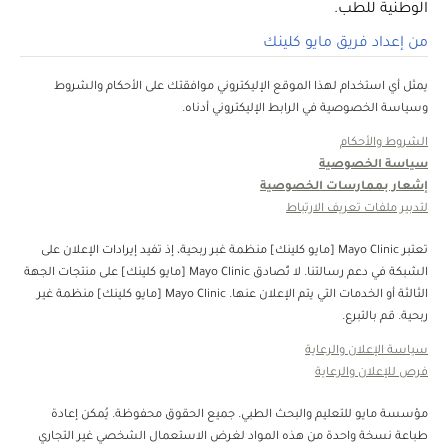
الوطنية للطب.
من إعداد فريق مايو كلينك
يمثل أي استخدام لهذا الموقع الإليكتروني موافقتك على الأحكام والشروط
وسياسة الخصوصية في الرابط الإليكتروني أدناه.
الشروط والأحكام
سياسة الخصوصية
إشعار بممارسات الخصوصية
لتدبير ملفات تعريف الارتباط
تعتبر Mayo Clinic [مايو كلينك] منظمة غبر ربحية، إذ تفيد إيرادات الإعلان على
الشبكة في دعم رسالتنا. لا تُصادق Mayo Clinic [مايو كلينك] على منتجات الجهة
الثالثة أو الخدمات التي يتم الإعلان عنها. Mayo Clinic [مايو كلينك] منظمة غير
ربحية. قم بالتبرع.
سياسة الإعلان والرعاية
فرص للإعلان والرعاية
مؤسسة مايو للتعليم والبحث الطبي. جميع الحقوق محفوظة. يُمكن إعادة
طباعة نسخة واحدة من هذه المواد لغرض الاستعمال الشخصي غير التجاري