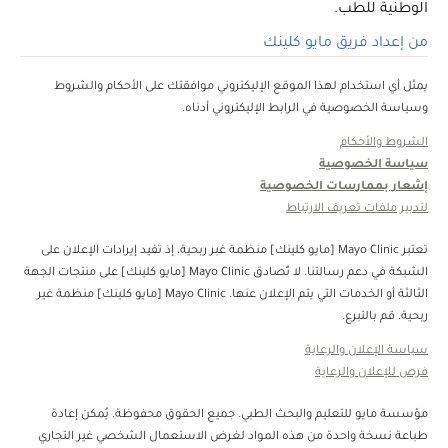
الوطنية للطب.
من إعداد فريق مايو كلينك
يمثل أي استخدام لهذا الموقع الإليكتروني موافقتك على الأحكام والشروط
وسياسة الخصوصية في الرابط الإليكتروني أدناه.
الشروط والأحكام
سياسة الخصوصية
إشعار بممارسات الخصوصية
لتدبير ملفات تعريف الارتباط
تعتبر Mayo Clinic [مايو كلينك] منظمة غبر ربحية، إذ تفيد إيرادات الإعلان على
الشبكة في دعم رسالتنا. لا تُصادق Mayo Clinic [مايو كلينك] على منتجات الجهة
الثالثة أو الخدمات التي يتم الإعلان عنها. Mayo Clinic [مايو كلينك] منظمة غير
ربحية. قم بالتبرع.
سياسة الإعلان والرعاية
فرص للإعلان والرعاية
مؤسسة مايو للتعليم والبحث الطبي. جميع الحقوق محفوظة. يُمكن إعادة
طباعة نسخة واحدة من هذه المواد لغرض الاستعمال الشخصي غير التجاري