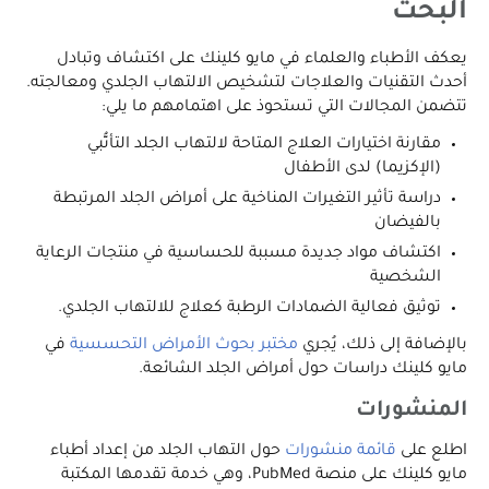
البحث
يعكف الأطباء والعلماء في مايو كلينك على اكتشاف وتبادل
أحدث التقنيات والعلاجات لتشخيص الالتهاب الجلدي ومعالجته.
تتضمن المجالات التي تستحوذ على اهتمامهم ما يلي:
مقارنة اختيارات العلاج المتاحة لالتهاب الجلد التأتُّبي
(الإكزيما) لدى الأطفال
دراسة تأثير التغيرات المناخية على أمراض الجلد المرتبطة
بالفيضان
اكتشاف مواد جديدة مسببة للحساسية في منتجات الرعاية
الشخصية
توثيق فعالية الضمادات الرطبة كعلاج للالتهاب الجلدي.
بالإضافة إلى ذلك، يُجري
مختبر بحوث الأمراض التحسسية
في
مايو كلينك دراسات حول أمراض الجلد الشائعة.
المنشورات
اطلع على
قائمة منشورات
حول التهاب الجلد من إعداد أطباء
مايو كلينك على منصة PubMed، وهي خدمة تقدمها المكتبة