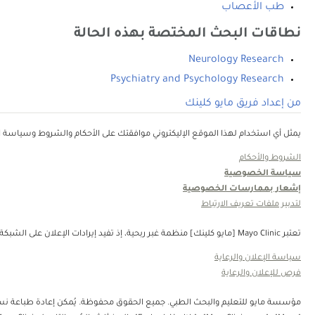
طب الأعصاب
نطاقات البحث المختصة بهذه الحالة
Neurology Research
Psychiatry and Psychology Research
من إعداد فريق مايو كلينك
يمثل أي استخدام لهذا الموقع الإليكتروني موافقتك على الأحكام والشروط وسياسة ال
الشروط والأحكام
سياسة الخصوصية
إشعار بممارسات الخصوصية
لتدبير ملفات تعريف الارتباط
تعتبر Mayo Clinic [مايو كلينك] منظمة غبر ربحية، إذ تفيد إيرادات الإعلان على الشبكة في دعم رسالتنا. لا تُصادق Mayo Clinic [مايو كلينك] على منتجات الجهة الثالثة أو الخدمات التي يتم الإعلان عنها. Mayo Clinic [مايو كلينك] منظمة غير ربحية. قم بالتبرع.
سياسة الإعلان والرعاية
فرص للإعلان والرعاية