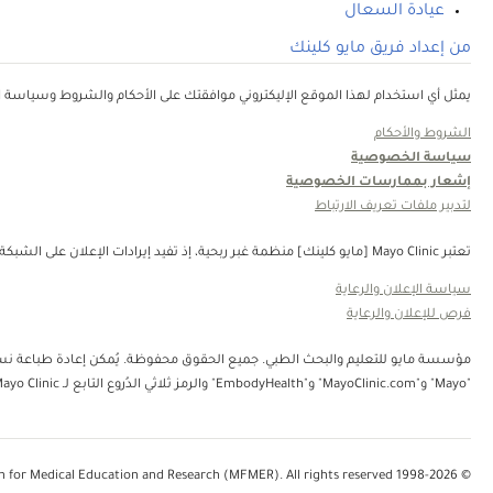
عيادة السعال
من إعداد فريق مايو كلينك
يمثل أي استخدام لهذا الموقع الإليكتروني موافقتك على الأحكام والشروط وسياسة ال
الشروط والأحكام
سياسة الخصوصية
إشعار بممارسات الخصوصية
لتدبير ملفات تعريف الارتباط
تعتبر Mayo Clinic [مايو كلينك] منظمة غبر ربحية، إذ تفيد إيرادات الإعلان على الشبكة في دعم رسالتنا. لا تُصادق Mayo Clinic [مايو كلينك] على منتجات الجهة الثالثة أو الخدمات التي يتم الإعلان عنها. Mayo Clinic [مايو كلينك] منظمة غير ربحية. قم بالتبرع.
سياسة الإعلان والرعاية
فرص للإعلان والرعاية
"Mayo" و"MayoClinic.com" و"EmbodyHealth" والرمز ثلاثي الدُروع التابع لـ Mayo Clinic.
© 1998-2026 Mayo Foundation for Medical Education and Research (MFMER). All rights reserved.