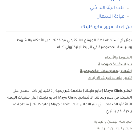
طب الرئة التداخُلي
عيادة السعال
من إعداد فريق مايو كلينك
يمثل أي استخدام لهذا الموقع الإليكتروني موافقتك على الأحكام والشروط
وسياسة الخصوصية في الرابط الإليكتروني أدناه.
الشروط والأحكام
سياسة الخصوصية
إشعار بممارسات الخصوصية
لتدبير ملفات تعريف الارتباط
تعتبر Mayo Clinic [مايو كلينك] منظمة غبر ربحية، إذ تفيد إيرادات الإعلان على
الشبكة في دعم رسالتنا. لا تُصادق Mayo Clinic [مايو كلينك] على منتجات الجهة
الثالثة أو الخدمات التي يتم الإعلان عنها. Mayo Clinic [مايو كلينك] منظمة غير
ربحية. قم بالتبرع.
سياسة الإعلان والرعاية
فرص للإعلان والرعاية