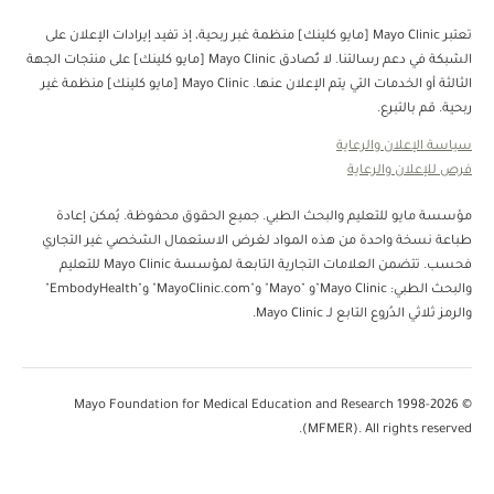
تعتبر Mayo Clinic [مايو كلينك] منظمة غبر ربحية، إذ تفيد إيرادات الإعلان على
الشبكة في دعم رسالتنا. لا تُصادق Mayo Clinic [مايو كلينك] على منتجات الجهة
الثالثة أو الخدمات التي يتم الإعلان عنها. Mayo Clinic [مايو كلينك] منظمة غير
ربحية. قم بالتبرع.
سياسة الإعلان والرعاية
فرص للإعلان والرعاية
مؤسسة مايو للتعليم والبحث الطبي. جميع الحقوق محفوظة. يُمكن إعادة
طباعة نسخة واحدة من هذه المواد لغرض الاستعمال الشخصي غير التجاري
فحسب. تتضمن العلامات التجارية التابعة لمؤسسة Mayo Clinic للتعليم
والبحث الطبي: Mayo Clinic"و "Mayo" و"MayoClinic.com" و"EmbodyHealth"
والرمز ثلاثي الدُروع التابع لـ Mayo Clinic.
© 1998-2026 Mayo Foundation for Medical Education and Research
(MFMER). All rights reserved.