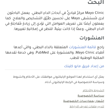
البحث
Mayo Clinic مركزٌ قياديٌّ في أبحاثِ الداءِ البطني. يعمل الباحثون
لدى مُستشفى Mayo على تحسين طُرُق التشخيصِ والعلاج. كما
يعملون أيضًا على تعريفِ العواملِ التي تؤدي إلى زيادةٍ مُفاجئةٍ في
الداءِ البطني، وعمَّا إذا كانت بيئيةً، للنظرِ في إمكانيةِ تغييرها.
المنشورات
راجع
قائمة المنشورات
المتعلقة بالداء البطني، والتي أعدها
أطباء Mayo Clinic، والمنشورة على PubMed، وهي خدمة تقدمها
المكتبة الوطنية للطب.
من إعداد فريق مايو كلينك
يمثل أي استخدام لهذا الموقع الإليكتروني موافقتك على الأحكام والشروط
وسياسة الخصوصية في الرابط الإليكتروني أدناه.
الشروط والأحكام
سياسة الخصوصية
إشعار بممارسات الخصوصية
لتدبير ملفات تعريف الارتباط