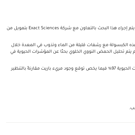
يعمل الباحثون في مايو كلينك على تطوير واختبار طرق مبتكرة وطفيفة التوغل للكشف عن حالة مريء باريت دون استخدام التنظير الداخلي. ويتم إجراء هذا البحث بالتعاون مع شركة Exact Sciences بتمويل من
 هذه الكبسولة مع رشفات قليلة من الماء وتذوب في المعدة خلال
يتم تحليل الحمض النووي الخلوي بحثًا عن المؤشرات الحيوية في
كما يُشار إلى أنه قد تم الانتهاء من دراسات المرحلتين الأولى والثانية لإظهار مستوى الأمان والتحمل الفائق لهذه الأداة. وتبلغ دقة المؤشرات الحيوية 97% فيما يخص توقع وجود مريء باريت مقارنةً بالتنظير