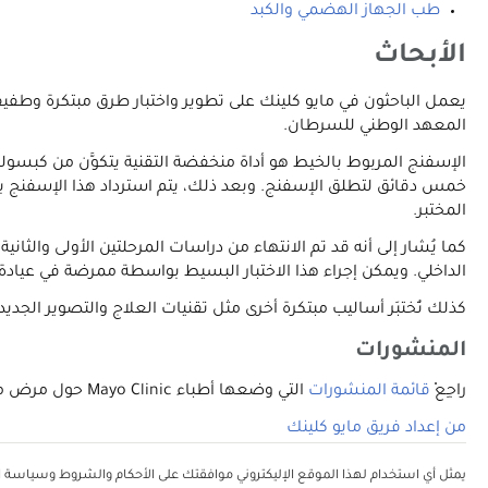
طب الجهاز الهضمي والكبد
الأبحاث
المعهد الوطني للسرطان.
الإسفنج المربوط بالخيط هو أداة منخفضة التقنية يتكوَّن من كبسول
خمس دقائق لتطلق الإسفنج. وبعد ذلك، يتم استرداد هذا الإسفنج بو
المختبر.
الداخلي. ويمكن إجراء هذا الاختبار البسيط بواسطة ممرضة في عيادة د
كذلك تُختبَر أساليب مبتكرة أخرى مثل تقنيات العلاج والتصوير الجديد
المنشورات
راجِعْ
قائمة المنشورات
التي وضعها أطباء Mayo Clinic حول مرض مريء باريت على موقع PubMed، وهي خدمة تُقدِّمها المكتبة الوطنية للطب.
من إعداد فريق مايو كلينك
يمثل أي استخدام لهذا الموقع الإليكتروني موافقتك على الأحكام والشروط وسياسة ال