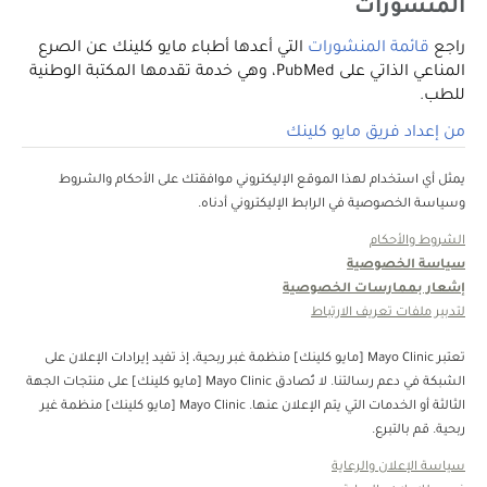
المنشورات
راجع
قائمة المنشورات
التي أعدها أطباء مايو كلينك عن الصرع
المناعي الذاتي على PubMed، وهي خدمة تقدمها المكتبة الوطنية
للطب.
من إعداد فريق مايو كلينك
يمثل أي استخدام لهذا الموقع الإليكتروني موافقتك على الأحكام والشروط
وسياسة الخصوصية في الرابط الإليكتروني أدناه.
الشروط والأحكام
سياسة الخصوصية
إشعار بممارسات الخصوصية
لتدبير ملفات تعريف الارتباط
تعتبر Mayo Clinic [مايو كلينك] منظمة غبر ربحية، إذ تفيد إيرادات الإعلان على
الشبكة في دعم رسالتنا. لا تُصادق Mayo Clinic [مايو كلينك] على منتجات الجهة
الثالثة أو الخدمات التي يتم الإعلان عنها. Mayo Clinic [مايو كلينك] منظمة غير
ربحية. قم بالتبرع.
سياسة الإعلان والرعاية