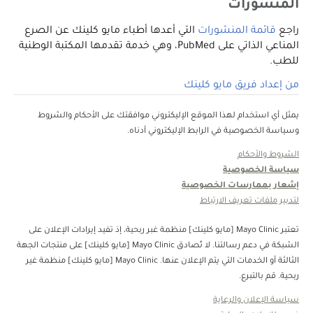
المنشورات
راجع
قائمة المنشورات
التي أعدها أطباء مايو كلينك عن الصرع
المناعي الذاتي على PubMed، وهي خدمة تقدمها المكتبة الوطنية
للطب.
من إعداد فريق مايو كلينك
يمثل أي استخدام لهذا الموقع الإليكتروني موافقتك على الأحكام والشروط
وسياسة الخصوصية في الرابط الإليكتروني أدناه.
الشروط والأحكام
سياسة الخصوصية
إشعار بممارسات الخصوصية
لتدبير ملفات تعريف الارتباط
تعتبر Mayo Clinic [مايو كلينك] منظمة غبر ربحية، إذ تفيد إيرادات الإعلان على
الشبكة في دعم رسالتنا. لا تُصادق Mayo Clinic [مايو كلينك] على منتجات الجهة
الثالثة أو الخدمات التي يتم الإعلان عنها. Mayo Clinic [مايو كلينك] منظمة غير
ربحية. قم بالتبرع.
سياسة الإعلان والرعاية