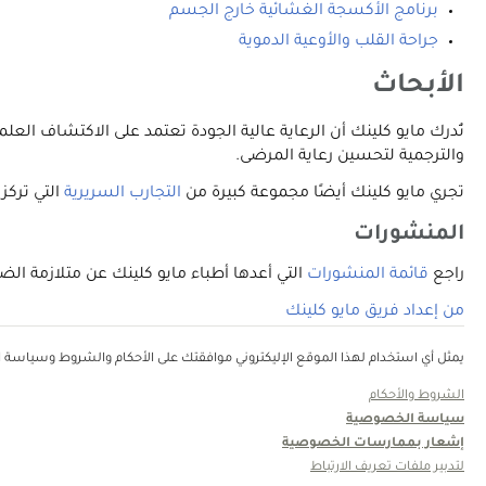
برنامج الأكسجة الغشائية خارج الجسم
جراحة القلب والأوعية الدموية
الأبحاث
تُدرك مايو كلينك أن الرعاية عالية الجودة تعتمد على الاكتشاف الع
والترجمية لتحسين رعاية المرضى.
تجري مايو كلينك أيضًا مجموعة كبيرة من
التجارب السريرية
التي تركز 
المنشورات
راجع
قائمة المنشورات
التي أعدها أطباء مايو كلينك عن متلازمة الضائقة التنفسية الحادة على bMed
من إعداد فريق مايو كلينك
يمثل أي استخدام لهذا الموقع الإليكتروني موافقتك على الأحكام والشروط وسياسة ال
الشروط والأحكام
سياسة الخصوصية
إشعار بممارسات الخصوصية
لتدبير ملفات تعريف الارتباط