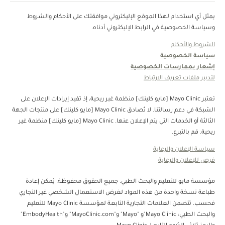
يمثل أي استخدام لهذا الموقع الإليكتروني موافقتك على الأحكام والشروط
وسياسة الخصوصية في الرابط الإليكتروني أدناه.
الشروط والأحكام
سياسة الخصوصية
إشعار بممارسات الخصوصية
لتدبير ملفات تعريف الارتباط
تعتبر Mayo Clinic [مايو كلينك] منظمة غبر ربحية، إذ تفيد إيرادات الإعلان على
الشبكة في دعم رسالتنا. لا تُصادق Mayo Clinic [مايو كلينك] على منتجات الجهة
الثالثة أو الخدمات التي يتم الإعلان عنها. Mayo Clinic [مايو كلينك] منظمة غير
ربحية. قم بالتبرع.
سياسة الإعلان والرعاية
فرص للإعلان والرعاية
مؤسسة مايو للتعليم والبحث الطبي. جميع الحقوق محفوظة. يُمكن إعادة
طباعة نسخة واحدة من هذه المواد لغرض الاستعمال الشخصي غير التجاري
فحسب. تتضمن العلامات التجارية التابعة لمؤسسة Mayo Clinic للتعليم
والبحث الطبي: Mayo Clinic"و "Mayo" و"MayoClinic.com" و"EmbodyHealth"