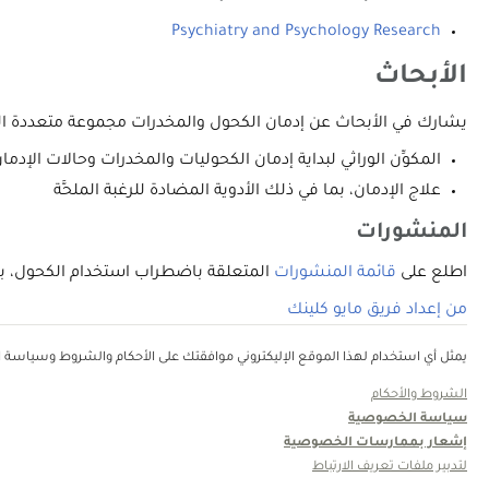
Psychiatry and Psychology Research
الأبحاث
يشارك في الأبحاث عن إدمان الكحول والمخدرات مجموعة متعددة ال
المكوِّن الوراثي لبداية إدمان الكحوليات والمخدرات وحالات الإدما
علاج الإدمان، بما في ذلك الأدوية المضادة للرغبة الملحَّة
المنشورات
اطلع على
قائمة المنشورات
المتعلقة باضطراب استخدام الكحول، بما في ذلك إدمانه، المقدمة من أطباء  Clinic
من إعداد فريق مايو كلينك
يمثل أي استخدام لهذا الموقع الإليكتروني موافقتك على الأحكام والشروط وسياسة ال
الشروط والأحكام
سياسة الخصوصية
إشعار بممارسات الخصوصية
لتدبير ملفات تعريف الارتباط