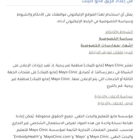
من إعداد فريق مايو كلينك
يمثل أي استخدام لهذا الموقع الإليكتروني موافقتك على الأحكام والشروط
وسياسة الخصوصية في الرابط الإليكتروني أدناه.
الشروط والأحكام
سياسة الخصوصية
إشعار بممارسات الخصوصية
لتدبير ملفات تعريف الارتباط
تعتبر Mayo Clinic [مايو كلينك] منظمة غبر ربحية، إذ تفيد إيرادات الإعلان على
الشبكة في دعم رسالتنا. لا تُصادق Mayo Clinic [مايو كلينك] على منتجات الجهة
الثالثة أو الخدمات التي يتم الإعلان عنها. Mayo Clinic [مايو كلينك] منظمة غير
ربحية. قم بالتبرع.
سياسة الإعلان والرعاية
فرص للإعلان والرعاية
مؤسسة مايو للتعليم والبحث الطبي. جميع الحقوق محفوظة. يُمكن إعادة
طباعة نسخة واحدة من هذه المواد لغرض الاستعمال الشخصي غير التجاري
فحسب. تتضمن العلامات التجارية التابعة لمؤسسة Mayo Clinic للتعليم
والبحث الطبي: Mayo Clinic"و "Mayo" و"MayoClinic.com" و"EmbodyHealth"