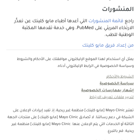
المنشورات
راجع
قائمة المنشورات
التي أعدها أطباء مايو كلينك عن تعذُّر
الارتخاء المريئي على PubMed، وهي خدمة تقدمها المكتبة
الوطنية للطب.
من إعداد فريق مايو كلينك
يمثل أي استخدام لهذا الموقع الإليكتروني موافقتك على الأحكام والشروط
وسياسة الخصوصية في الرابط الإليكتروني أدناه.
الشروط والأحكام
سياسة الخصوصية
إشعار بممارسات الخصوصية
لتدبير ملفات تعريف الارتباط
تعتبر Mayo Clinic [مايو كلينك] منظمة غبر ربحية، إذ تفيد إيرادات الإعلان على
الشبكة في دعم رسالتنا. لا تُصادق Mayo Clinic [مايو كلينك] على منتجات الجهة
الثالثة أو الخدمات التي يتم الإعلان عنها. Mayo Clinic [مايو كلينك] منظمة غير
ربحية. قم بالتبرع.