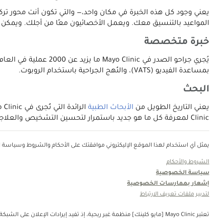
يعني وجود كل هذه الخبرة في مكان واحد،— والتي تكون أنت محور ترك
المواعيد بالتنسيق معك. ويعمل الأخصائيون معًا من أجلك. ويمكن إجراء تق
خبرة متخصصة
يُجري جراحو الصدر في
بمساعدة الفيديو (VATS)، والنُهج الجراحية باستخدام الروبوت.
البحث
يعني التاريخ الطويل من
الأبحاث الطبية
Clinic لمعرفة كل ما هو جديد باستمرار لتحسين التشخيص والعلاجات للمرضى الذين يعانون من أمراض الصدر.
يمثل أي استخدام لهذا الموقع الإليكتروني موافقتك على الأحكام والشروط وسياسة ال
الشروط والأحكام
سياسة الخصوصية
إشعار بممارسات الخصوصية
لتدبير ملفات تعريف الارتباط
تعتبر Mayo Clinic [مايو كلينك] منظمة غبر ربحية، إذ تفيد إيرادات الإعلان على الشبكة في دعم رسالتنا. لا تُصادق Mayo Clinic [مايو كلينك] على منتجات الجهة الثالثة أو الخدمات التي يتم الإعلان عنها. Mayo Clinic [مايو كلينك] منظمة غير ربحية. قم بالتبرع.