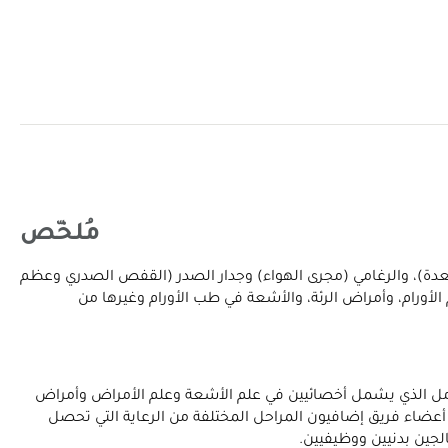
مُلخّص
ب بين الفم والمعدة)، والرغامي (مجرى الهواء) وجدار الصدر (القفص الصدري وعظم
از الهضمي وعلم الأورام، وأمراض الرئة، والأشعة في طب الأورام وغيرها من
يق رعايتك المتكامل الذي يشمل أخصائيين في علم الأشعة وعلم الأمراض وأمراض
أعضاء فريق إضافيون المراحل المختلفة من الرعاية التي تحصل
جين بدنيين ووظيفيين.