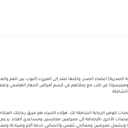
لتي تعرف أيضًا باسم الجراحة الصدرية) أعضاء الصدر، ولكنها تمتد إلى المريء (أنبو
 مقرات Mayo Clinic في أريزونا وفلوريدا ومينيسوتا عن كثب مع زملائهم في قسم أمراض الجه
لشاملة.
مع خبراء في العديد من التخصصات لتوفير الرعاية الشاملة لك. هؤلاء الخبراء هم فر
لتخصصات الأخرى بالإضافة إلى ممرضين ممارسين ومساعدي أطباء. يدعم 
ية ويشمل ممرضين ومعالجي تنفس وأخصائيي خدمة آلام وصيادلة ومعال