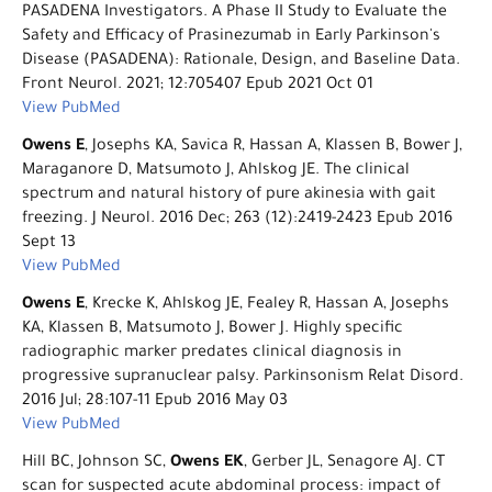
PASADENA Investigators. A Phase II Study to Evaluate the
Safety and Efficacy of Prasinezumab in Early Parkinson's
Disease (PASADENA): Rationale, Design, and Baseline Data.
Front Neurol. 2021; 12:705407 Epub 2021 Oct 01
View PubMed
Owens E
, Josephs KA, Savica R, Hassan A, Klassen B, Bower J,
Maraganore D, Matsumoto J, Ahlskog JE. The clinical
spectrum and natural history of pure akinesia with gait
freezing. J Neurol. 2016 Dec; 263 (12):2419-2423 Epub 2016
Sept 13
View PubMed
Owens E
, Krecke K, Ahlskog JE, Fealey R, Hassan A, Josephs
KA, Klassen B, Matsumoto J, Bower J. Highly specific
radiographic marker predates clinical diagnosis in
progressive supranuclear palsy. Parkinsonism Relat Disord.
2016 Jul; 28:107-11 Epub 2016 May 03
View PubMed
Hill BC, Johnson SC,
Owens EK
, Gerber JL, Senagore AJ. CT
scan for suspected acute abdominal process: impact of