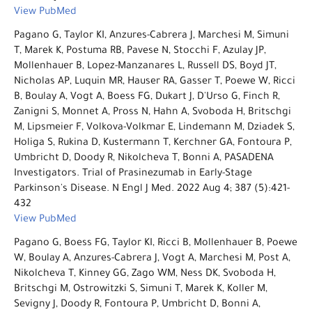
View PubMed
Pagano G, Taylor KI, Anzures-Cabrera J, Marchesi M, Simuni
T, Marek K, Postuma RB, Pavese N, Stocchi F, Azulay JP,
Mollenhauer B, Lopez-Manzanares L, Russell DS, Boyd JT,
Nicholas AP, Luquin MR, Hauser RA, Gasser T, Poewe W, Ricci
B, Boulay A, Vogt A, Boess FG, Dukart J, D'Urso G, Finch R,
Zanigni S, Monnet A, Pross N, Hahn A, Svoboda H, Britschgi
M, Lipsmeier F, Volkova-Volkmar E, Lindemann M, Dziadek S,
Holiga S, Rukina D, Kustermann T, Kerchner GA, Fontoura P,
Umbricht D, Doody R, Nikolcheva T, Bonni A, PASADENA
Investigators. Trial of Prasinezumab in Early-Stage
Parkinson's Disease. N Engl J Med. 2022 Aug 4; 387 (5):421-
432
View PubMed
Pagano G, Boess FG, Taylor KI, Ricci B, Mollenhauer B, Poewe
W, Boulay A, Anzures-Cabrera J, Vogt A, Marchesi M, Post A,
Nikolcheva T, Kinney GG, Zago WM, Ness DK, Svoboda H,
Britschgi M, Ostrowitzki S, Simuni T, Marek K, Koller M,
Sevigny J, Doody R, Fontoura P, Umbricht D, Bonni A,