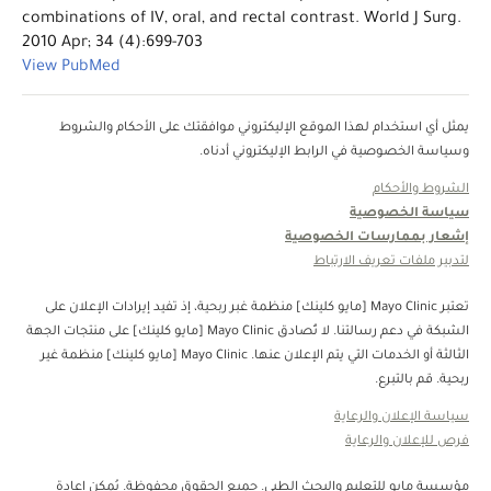
combinations of IV, oral, and rectal contrast. World J Surg.
2010 Apr; 34 (4):699-703
View PubMed
يمثل أي استخدام لهذا الموقع الإليكتروني موافقتك على الأحكام والشروط
وسياسة الخصوصية في الرابط الإليكتروني أدناه.
الشروط والأحكام
سياسة الخصوصية
إشعار بممارسات الخصوصية
لتدبير ملفات تعريف الارتباط
تعتبر Mayo Clinic [مايو كلينك] منظمة غبر ربحية، إذ تفيد إيرادات الإعلان على
الشبكة في دعم رسالتنا. لا تُصادق Mayo Clinic [مايو كلينك] على منتجات الجهة
الثالثة أو الخدمات التي يتم الإعلان عنها. Mayo Clinic [مايو كلينك] منظمة غير
ربحية. قم بالتبرع.
سياسة الإعلان والرعاية
فرص للإعلان والرعاية
مؤسسة مايو للتعليم والبحث الطبي. جميع الحقوق محفوظة. يُمكن إعادة